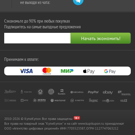
не выходя из чата:
Сэкономьте до 90% при любых покупках
Подпишитесь на самые выгодные предложения
Принимаем к оплате:
2010-2026 © КупиКупон. Все права защищены.
Все права на товарный знак "КупиКупон" и на сайт www.kupikupon.ru принадлежат
OOO «Агентство цифровых решений» ИНН 7705523387, ОГРН 1127747063212