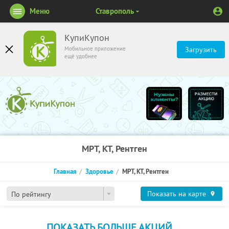
Меню
Ставрополь
КупиКупон
Мобильное приложение
Загрузить
ещё удобнее
МРТ, КТ, Рентген
Главная
Здоровье
МРТ, КТ, Рентген
Показать на карте
По рейтингу
ПОКАЗАТЬ БОЛЬШЕ АКЦИЙ