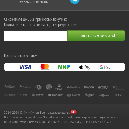
не выходя из чата:
Сэкономьте до 90% при любых покупках
Подпишитесь на самые выгодные предложения
Принимаем к оплате:
2010-2026 © КупиКупон. Все права защищены.
Все права на товарный знак "КупиКупон" и на сайт www.kupikupon.ru принадлежат
OOO «Агентство цифровых решений» ИНН 7705523387, ОГРН 1127747063212