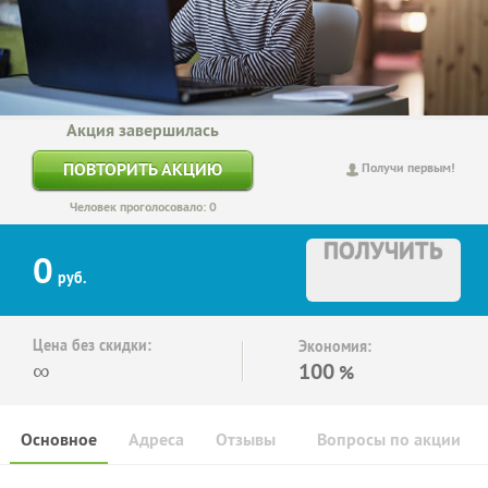
Акция завершилась
ПОВТОРИТЬ АКЦИЮ
Получи первым!
Человек проголосовало: 0
ПОЛУЧИТЬ
0
руб.
Цена без скидки:
Экономия:
∞
100
%
Основное
Адреса
Отзывы
Вопросы по акции