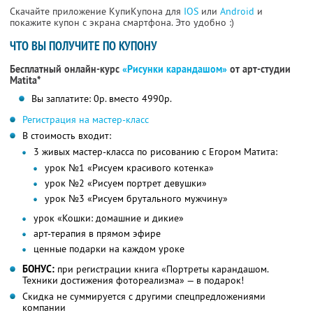
Скачайте приложение КупиКупона для
IOS
или
Android
и
покажите купон с экрана смартфона. Это удобно :)
ЧТО ВЫ ПОЛУЧИТЕ ПО КУПОНУ
Бесплатный онлайн-курс
«Рисунки карандашом»
от арт-студии
Matita*
Вы заплатите: 0р. вместо 4990р.
Регистрация на мастер-класс
В стоимость входит:
3 живых мастер-класса по рисованию с Егором Матита:
урок №1 «Рисуем красивого котенка»
урок №2 «Рисуем портрет девушки»
урок №3 «Рисуем брутального мужчину»
урок «Кошки: домашние и дикие»
арт-терапия в прямом эфире
ценные подарки на каждом уроке
БОНУС:
при регистрации книга «Портреты карандашом.
Техники достижения фотореализма» — в подарок!
Скидка не суммируется с другими спецпредложениями
компании