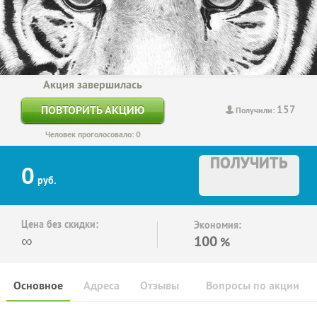
Акция завершилась
157
ПОВТОРИТЬ АКЦИЮ
Получили:
Человек проголосовало: 0
ПОЛУЧИТЬ
0
руб.
Цена без скидки:
Экономия:
∞
100
%
Основное
Адреса
Отзывы
Вопросы по акции