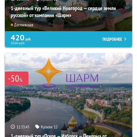
1-дневный тур «Великий Новгород — сердце земли
русской» от компании «Шарм»
Достоевская
420
ПОДРОБНЕЕ
руб.
3300
руб.
-50
%
11:33:42
Купили:
12
1-дневный тур «Псков — Изборск — Печоры» от