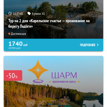
11:33:42
Купили:
41
Тур на 2 дня «Карельское счастье — проживание на
берегу Ладоги»
Достоевская
1740
ПОДРОБНЕЕ
руб.
13900
руб.
-50
%