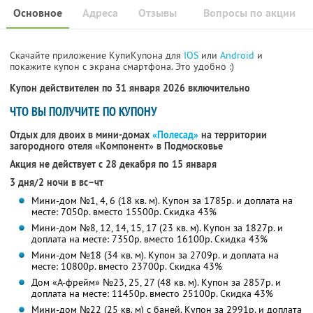
Основное
Адреса
Отзывы
Вопросы по акции
Скачайте приложение КупиКупона для
IOS
или
Android
и
покажите купон с экрана смартфона. Это удобно :)
Купон действителен по 31 января 2026 включительно
ЧТО ВЫ ПОЛУЧИТЕ ПО КУПОНУ
Отдых для двоих в мини-домах
«Полесад»
на территории
загородного отеля «Компонент» в Подмосковье
Акция не действует с 28 декабря по 15 января
3 дня/2 ночи в вс–чт
Мини-дом №1, 4, 6 (18 кв. м). Купон за 1785р. и доплата на
месте: 7050р. вместо 15500р. Скидка 43%
Мини-дом №8, 12, 14, 15, 17 (23 кв. м). Купон за 1827р. и
доплата на месте: 7350р. вместо 16100р. Скидка 43%
Мини-дом №18 (34 кв. м). Купон за 2709р. и доплата на
месте: 10800р. вместо 23700р. Скидка 43%
Дом «А-фрейм» №23, 25, 27 (48 кв. м). Купон за 2857р. и
доплата на месте: 11450р. вместо 25100р. Скидка 43%
Мини-дом №22 (25 кв. м) с баней. Купон за 2991р. и доплата