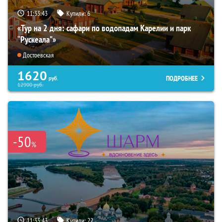
11:33:42
Купили:
6
«Тур на 2 дня: сафари по водопадам Карелии и парк
“Рускеала"»
Достоевская
1620
ПОДРОБНЕЕ
руб.
12900
руб.
-50
%
11:33:42
Купили:
22