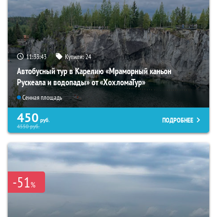
11:33:42
Купили:
24
Автобусный тур в Карелию «Мраморный каньон
Рускеала и водопады» от «ХохломаТур»
Сенная площадь
450
ПОДРОБНЕЕ
руб.
4550
руб.
-51
%