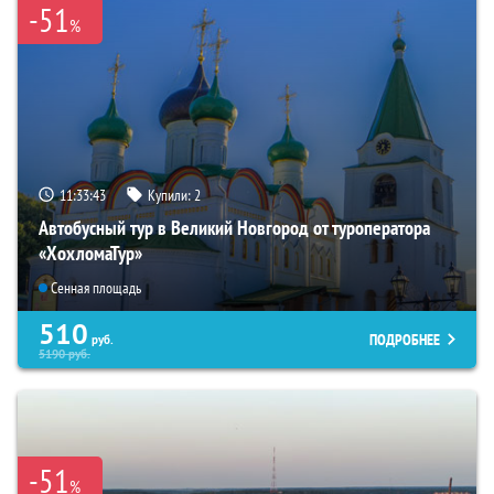
-51
%
11:33:42
Купили:
2
Автобусный тур в Великий Новгород от туроператора
«ХохломаТур»
Сенная площадь
510
ПОДРОБНЕЕ
руб.
5190
руб.
-51
%