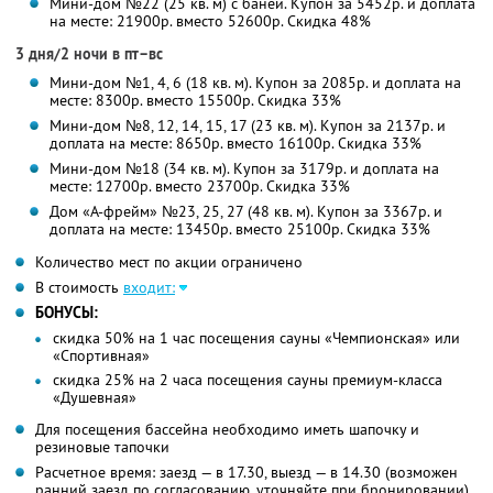
Мини-дом №22 (25 кв. м) с баней. Купон за 5452р. и доплата
на месте: 21900р. вместо 52600р. Скидка 48%
3 дня/2 ночи в пт–вс
Мини-дом №1, 4, 6 (18 кв. м). Купон за 2085р. и доплата на
месте: 8300р. вместо 15500р. Скидка 33%
Мини-дом №8, 12, 14, 15, 17 (23 кв. м). Купон за 2137р. и
доплата на месте: 8650р. вместо 16100р. Скидка 33%
Мини-дом №18 (34 кв. м). Купон за 3179р. и доплата на
месте: 12700р. вместо 23700р. Скидка 33%
Дом «А-фрейм» №23, 25, 27 (48 кв. м). Купон за 3367р. и
доплата на месте: 13450р. вместо 25100р. Скидка 33%
Количество мест по акции ограничено
В стоимость
входит:
БОНУСЫ:
скидка 50% на 1 час посещения сауны «Чемпионская» или
«Спортивная»
скидка 25% на 2 часа посещения сауны премиум-класса
«Душевная»
Для посещения бассейна необходимо иметь шапочку и
резиновые тапочки
Расчетное время: заезд — в 17.30, выезд — в 14.30 (возможен
ранний заезд по согласованию, уточняйте при бронировании)