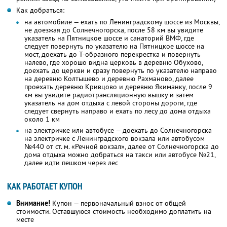
Как добраться:
на автомобиле — ехать по Ленинградскому шоссе из Москвы,
не доезжая до Солнечногорска, после 58 км вы увидите
указатель на Пятницкое шоссе и санаторий ВМФ, где
следует повернуть по указателю на Пятницкое шоссе на
мост, доехать до Т-образного перекрестка и повернуть
налево, где хорошо видна церковь в деревню Обухово,
доехать до церкви и сразу повернуть по указателю направо
на деревню Колтышево и деревню Рахманово, далее
проехать деревню Кривцово и деревню Якиманку, после 9
км вы увидите радиотрансляционную вышку и затем
указатель на дом отдыха с левой стороны дороги, где
следует свернуть направо и ехать по лесу до дома отдыха
около 1 км
на электричке или автобусе — доехать до Солнечногорска
на электричке с Ленинградского вокзала или автобусом
№440 от ст. м. «Речной вокзал», далее от Солнечногорска до
дома отдыха можно добраться на такси или автобусе №21,
далее идти пешком через лес
КАК РАБОТАЕТ КУПОН
Внимание!
Купон — первоначальный взнос от общей
стоимости. Оставшуюся стоимость необходимо доплатить на
месте