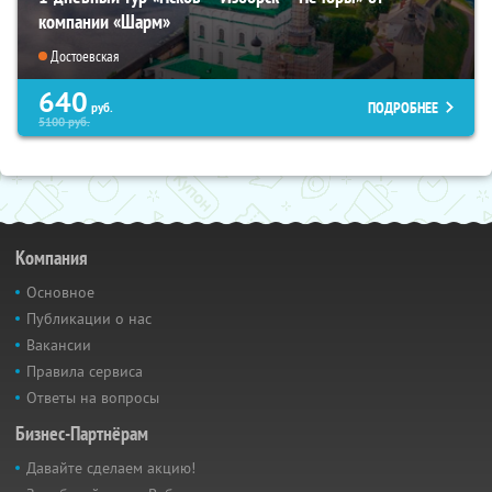
компании «Шарм»
Достоевская
640
ПОДРОБНЕЕ
руб.
5100
руб.
Компания
Основное
Публикации о нас
Вакансии
Правила сервиса
Ответы на вопросы
Бизнес-Партнёрам
Давайте сделаем акцию!