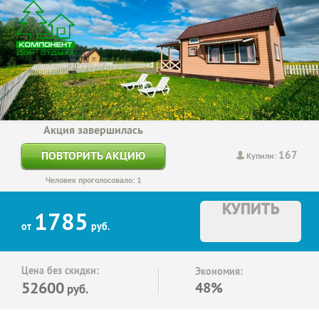
Акция завершилась
167
ПОВТОРИТЬ АКЦИЮ
Купили:
Человек проголосовало: 1
КУПИТЬ
1785
от
руб.
Цена без скидки:
Экономия:
52600
48%
руб.