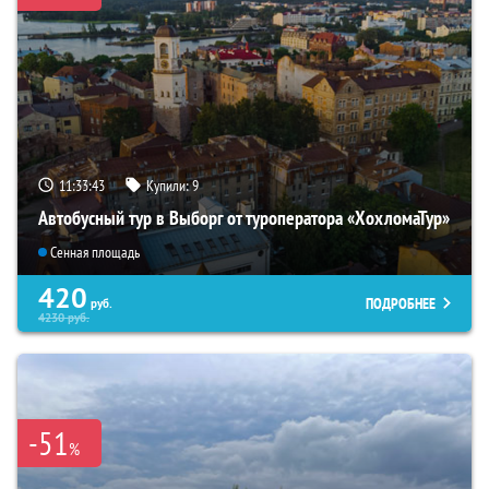
11:33:42
Купили:
9
Автобусный тур в Выборг от туроператора «ХохломаТур»
Сенная площадь
420
ПОДРОБНЕЕ
руб.
4230
руб.
-51
%