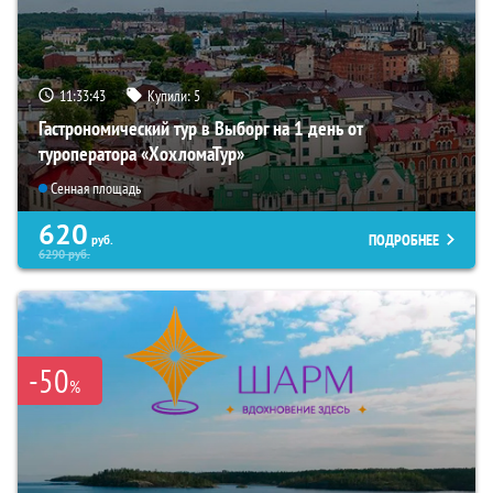
11:33:42
Купили:
5
Гастрономический тур в Выборг на 1 день от
туроператора «ХохломаТур»
Сенная площадь
620
ПОДРОБНЕЕ
руб.
6290
руб.
-50
%