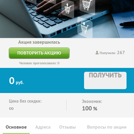
Акция завершилась
267
ПОВТОРИТЬ АКЦИЮ
Получили:
Человек проголосовало: 0
ПОЛУЧИТЬ
0
руб.
Цена без скидки:
Экономия:
∞
100
%
Основное
Адреса
Отзывы
Вопросы по акции