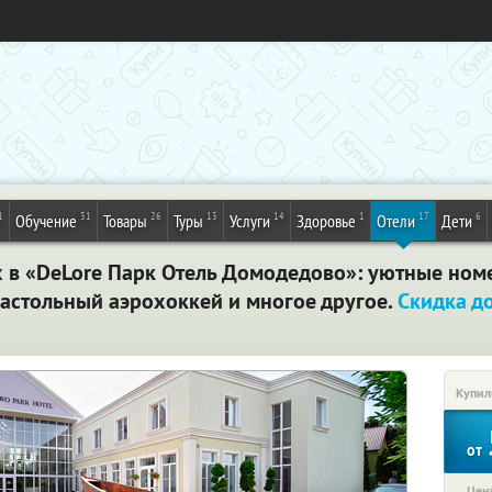
1
31
26
13
14
1
17
6
Обучение
Товары
Туры
Услуги
Здоровье
Отели
Дети
х в «DeLore Парк Отель Домодедово»: уютные номе
настольный аэрохоккей и многое другое.
Скидка д
Купил
от
Цена