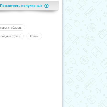
Посмотреть популярные
ковская область
ородный отдых
Отели