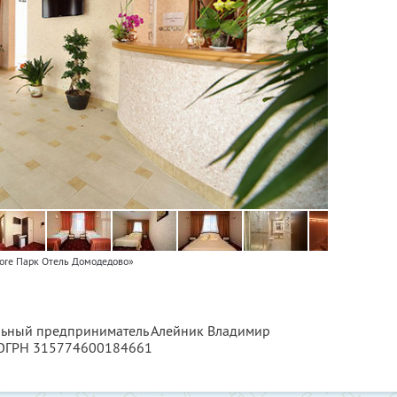
ore Парк Отель Домодедово»
альный предприниматель Алейник Владимир
 ОГРН 315774600184661