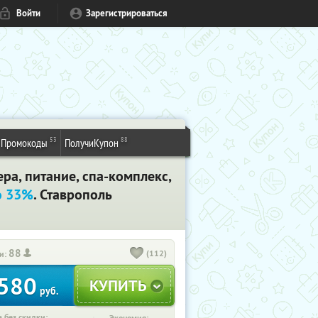
Войти
Зарегистрироваться
53
88
Промокоды
ПолучиКупон
ра, питание, спа-комплекс,
о 33%
. Ставрополь
88
(112)
и:
580
руб.
 без скидки: