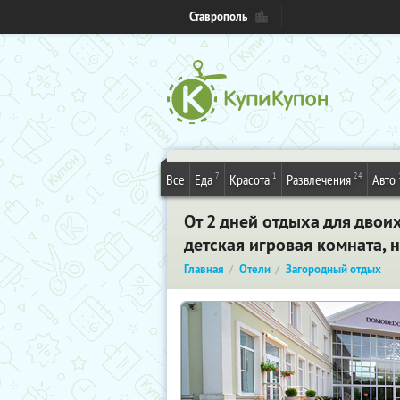
Ставрополь
7
1
24
Все
Еда
Красота
Развлечения
Авто
От 2 дней отдыха для двои
детская игровая комната, 
Главная
Отели
Загородный отдых