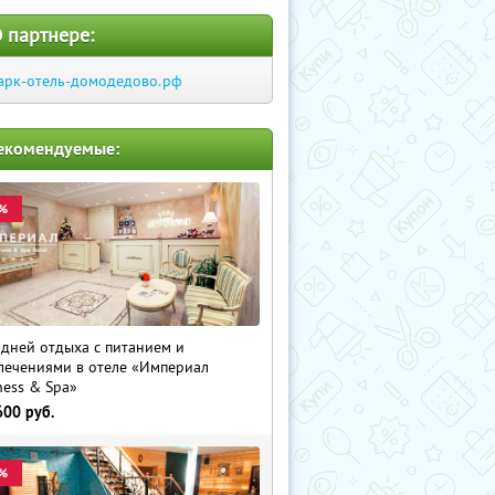
 партнере:
арк-отель-домодедово.рф
екомендуемые:
%
 дней отдыха с питанием и
лечениями в отеле «Империал
ness & Spa»
600
руб.
%