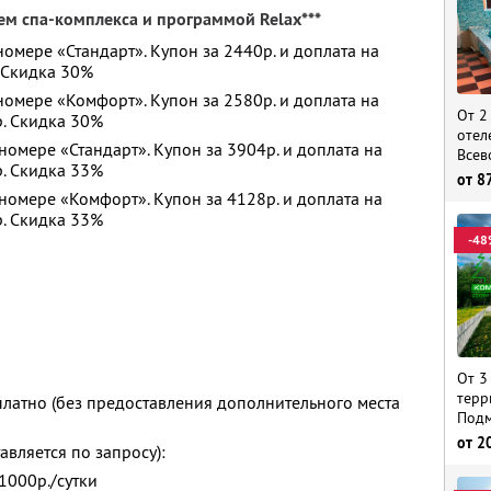
м спа-комплекса и программой Relax***
номере «Стандарт». Купон за 2440р. и доплата на
. Скидка 30%
 номере «Комфорт». Купон за 2580р. и доплата на
От 2
р. Скидка 30%
отел
номере «Стандарт». Купон за 3904р. и доплата на
Всев
р. Скидка 33%
от
8
 номере «Комфорт». Купон за 4128р. и доплата на
р. Скидка 33%
-48
От 3
терр
платно (без предоставления дополнительного места
Подм
от
2
вляется по запросу):
1000р./сутки