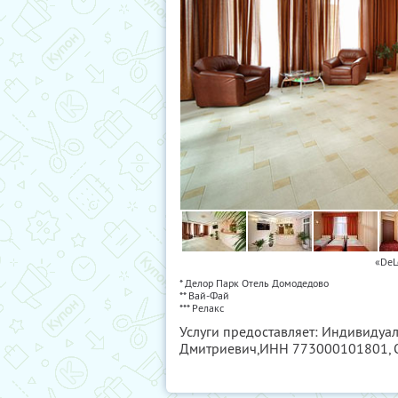
«DeL
* Делор Парк Отель Домодедово
** Вай-Фай
*** Релакс
Услуги предоставляет: Индивиду
Дмитриевич,
ИНН 773000101801
,