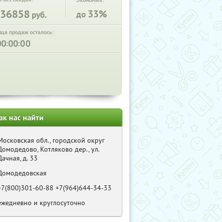
Экономия:
36858
33%
до
руб.
нца продаж осталось:
:
:
ак нас найти
Московская обл., городской округ
Домодедово, Котляково дер., ул.
Дачная, д. 33
Домодедовская
+7(800)301-60-88 +7(964)644-34-33
ежедневно и круглосуточно