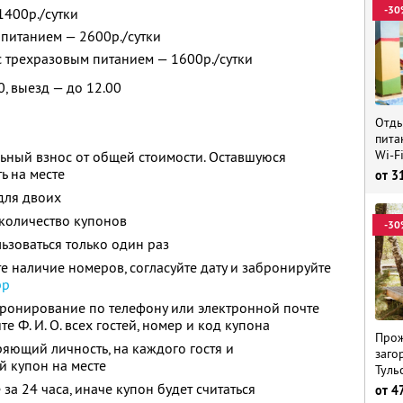
-30
1400р./сутки
 питанием — 2600р./сутки
 с трехразовым питанием — 1600р./сутки
0, выезд — до 12.00
Отды
пита
Wi-F
ьный взнос от общей стоимости. Оставшуюся
ь на месте
от
3
для двоих
количество купонов
-30
зоваться только один раз
е наличие номеров, согласуйте дату и забронируйте
pp
бронирование по телефону или электронной почте
ите
Ф. И. О.
всех гостей, номер и код купона
Прож
ряющий личность, на каждого гостя и
заго
й купон на месте
Туль
за 24 часа, иначе купон будет считаться
от
4