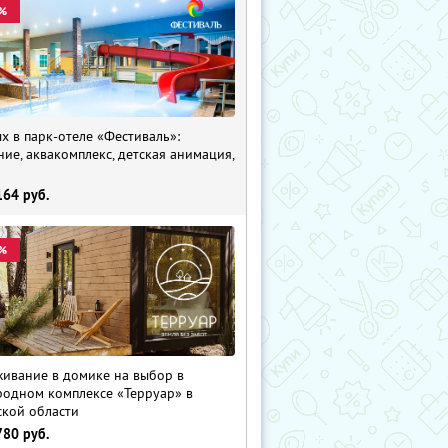
%
х в парк-отеле «Фестиваль»:
ние, аквакомплекс, детская анимация,
i
164
руб.
%
ивание в домике на выбор в
родном комплексе «Терруар» в
ской области
780
руб.