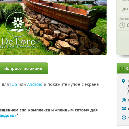
до
До ко
Вопросы по акции
К
а для
IOS
или
Android
и покажите купон с экрана
сещением спа-комплекса и «пенным сетом» для
одедово»
*