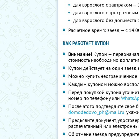
для взрослого с завтраком — 
для взрослого с трехразовым
для взрослого без доп.места
Расчетное время: заезд — с 14.0
КАК РАБОТАЕТ КУПОН
Внимание!
Купон — первоначал
стоимость необходимо доплатит
Купон действует на один заезд 
Можно купить неограниченное 
Каждым купоном можно восполь
Перед покупкой купона уточнит
номер по телефону или
WhatsA
После этого подтвердите свое 
domodedovo_ph@mail.ru
,
укаж
Предъявите документ, удостове
распечатанный или электронны
Об отмене заезда предупредите 