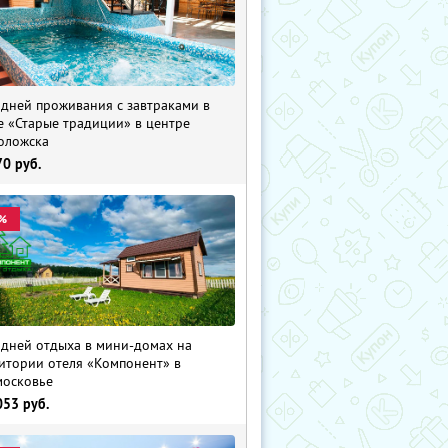
 дней проживания с завтраками в
е «Старые традиции» в центре
оложска
70
руб.
%
 дней отдыха в мини-домах на
итории отеля «Компонент» в
осковье
053
руб.