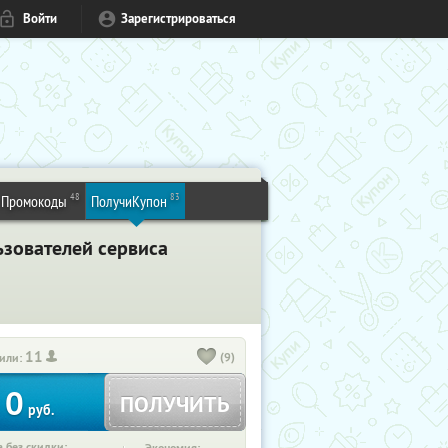
Войти
Зарегистрироваться
48
83
Промокоды
ПолучиКупон
ьзователей сервиса
11
(9)
или:
0
ПОЛУЧИТЬ
руб.
 без скидки: