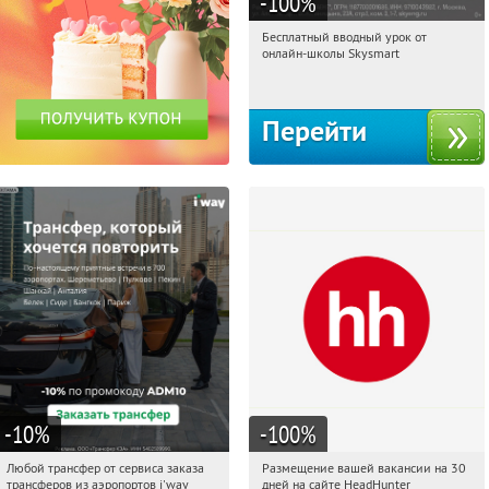
-100
%
Бесплатный вводный урок от
03:26:18
Получи первым!
онлайн-школы Skysmart
Россия
Перейти
-10
%
-100
%
Любой трансфер от сервиса заказа
Размещение вашей вакансии на 30
03:26:18
Получи первым!
03:26:18
Получи первым!
трансферов из аэропортов i'way
дней на сайте HeadHunter