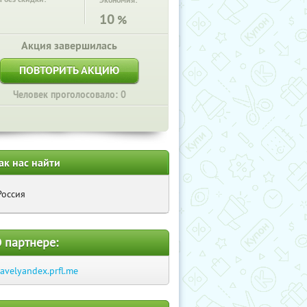
Экономия:
10
%
Акция завершилась
ПОВТОРИТЬ АКЦИЮ
Человек проголосовало: 0
ак нас найти
Россия
 партнере:
ravelyandex.prfl.me