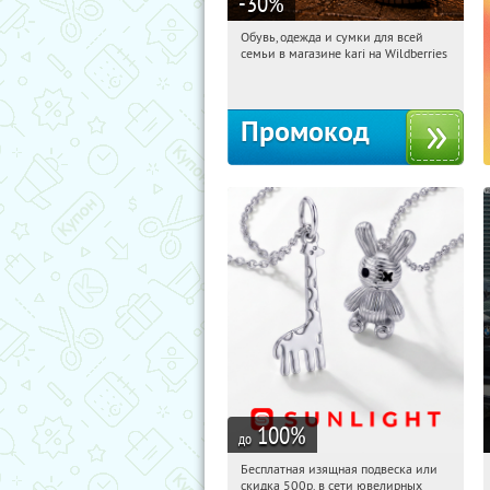
-30
%
Обувь, одежда и сумки для всей
03:26:18
Получили:
30
семьи в магазине kari на Wildberries
Россия
Промокод
100
%
до
Бесплатная изящная подвеска или
03:26:18
Получили:
73
скидка 500р. в сети ювелирных