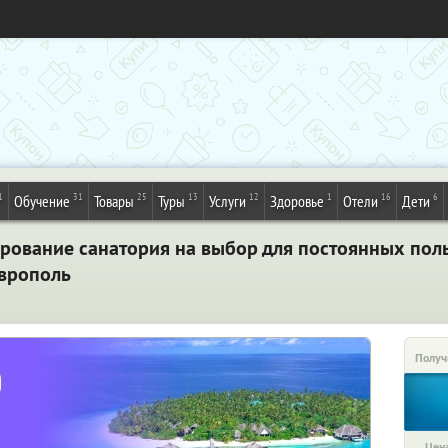
1
31
25
13
12
1
16
6
Обучение
Товары
Туры
Услуги
Здоровье
Отели
Дети
рование санатория на выбор для постоянных пол
аврополь
Получ
Цена