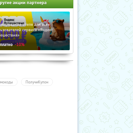
ругие акции партнера
нирование отеля для всех
ьзователей сервиса «Яндекс
тешествия»
сплатно
-10%
мокоды
ПолучиКупон