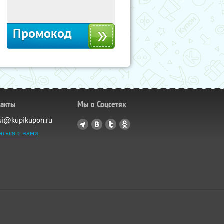
Россия
Промокод
такты
Мы в Соцсетях
si@kupikupon.ru
аться с нами