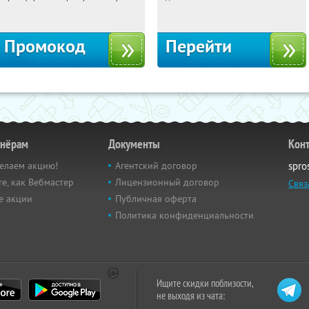
Россия
Россия
Промокод
Перейти
тнёрам
Документы
Кон
елаем акцию!
Агентский договор
spro
е, как Вебмастер
Лицензионный договор
Связ
е акции
Публичная оферта
Политика конфиденциальности
Ищите скидки поблизости,
не выходя из чата: