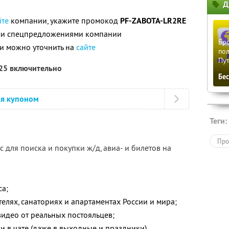
Д
5
йте
компании, укажите промокод
PF-ZABOTA-LR2RE
ими спецпредложениями компании
Бро
и можно уточнить на
сайте
пол
Пу
025 включительно
Бе
ся купоном
Теги:
Про
 для поиска и покупки ж/д, авиа- и билетов на
са;
елях, санаториях и апартаментах России и мира;
видео от реальных постояльцев;
и в чате (даже в выходные и праздники).