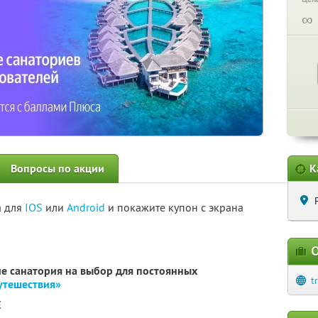
∞
Вопросы по акции
К
а для
IOS
или
Android
и покажите купон с экрана
О
е санатория на выбор для постоянных
t
утешествия»
E