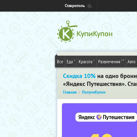
Ставрополь
6
1
24
Все
Еда
Красота
Развлечения
Авто
Скидка 10%
на одно брони
«Яндекс Путешествия». Ст
Главная
ПолучиКупон