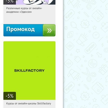
-5
%
Различные курсы от онлайн-
03:26:18
Получили:
2
академии «Эдюсон»
Россия
Промокод
-5
%
Курсы от онлайн-школы Skillfactory
03:26:18
Получи первым!