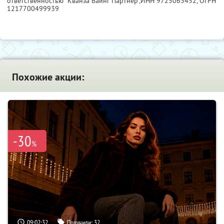
ответственностью "Кванза Баинг Партнер",
ИНН 9725063452
, ОГРН
1217700499939
Похожие акции:
-30
%
09:02:31
Получили:
32