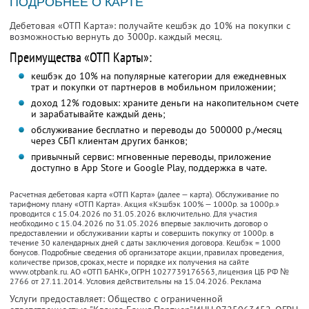
ПОДРОБНЕЕ О КАРТЕ
Дебетовая «ОТП Карта»: получайте кешбэк до 10% на покупки с
возможностью вернуть до 3000р. каждый месяц.
Преимущества «ОТП Карты»:
кешбэк до 10% на популярные категории для ежедневных
трат и покупки от партнеров в мобильном приложении;
доход 12% годовых: храните деньги на накопительном счете
и зарабатывайте каждый день;
обслуживание бесплатно и переводы до 500000 р./месяц
через СБП клиентам других банков;
привычный сервис: мгновенные переводы, приложение
доступно в App Store и Google Play, поддержка в чате.
Расчетная дебетовая карта «ОТП Карта» (далее — карта). Обслуживание по
тарифному плану «ОТП Карта». Акция «Кэшбэк 100% — 1000р. за 1000р.»
проводится с 15.04.2026 по 31.05.2026 включительно. Для участия
необходимо с 15.04.2026 по 31.05.2026 впервые заключить договор о
предоставлении и обслуживании карты и совершить покупку от 1000р. в
течение 30 календарных дней с даты заключения договора. Кешбэк = 1000
бонусов. Подробные сведения об организаторе акции, правилах проведения,
количестве призов, сроках, месте и порядке их получения на сайте
www.otpbank.ru. АО «ОТП БАНК», ОГРН 1027739176563, лицензия ЦБ РФ №
2766 от 27.11.2014. Условия действительны на 15.04.2026. Реклама
Услуги предоставляет: Общество с ограниченной