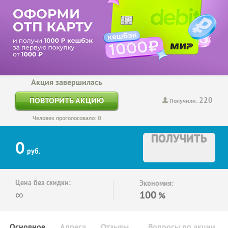
Акция завершилась
220
ПОВТОРИТЬ АКЦИЮ
Получили:
Человек проголосовало: 0
ПОЛУЧИТЬ
0
руб.
Цена без скидки:
Экономия:
∞
100
%
Основное
Адреса
Отзывы
Вопросы по акции